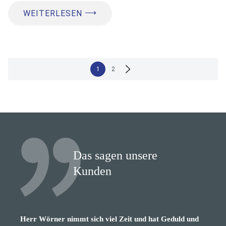
⟶
WEITERLESEN
Seitennummerierung
1
2
der
Beiträge
Das sagen unsere
Kunden
Herr Wörner nimmt sich viel Zeit und hat Geduld und
sehr netter, verständnisvoller, lustiger, kompetenter