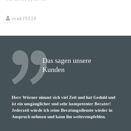
mak75520
Das sagen unsere
Kunden
Herr Wörner nimmt sich viel Zeit und hat Geduld und
sehr netter, verständnisvoller, lustiger, kompetenter
ist ein umgänglicher und sehr kompetenter Berater!
Berater. Würde ichm jedem empfehlen
Jederzeit würde ich seine Beratungsdienste wieder in
Anspruch nehmen und kann ihn weiterempfehlen.