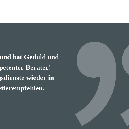
 und hat Geduld und
tiger, kompetenter
petenter Berater!
hlen
sdienste wieder in
iterempfehlen.