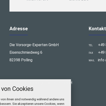
Adresse
Kontakt
Die Vorsorge-Experten GmbH
+49 
TEL
Eisenschmiedweg 6
+49 
FAX
82398 Polling
info
MAIL
stellungen
© 2026 Die Vorsorge-Experten GmbH
rwendeten Cookies und Skripte. Sie haben die
von Cookies
u akzeptieren oder zu blockieren.
Notwendig
e von ihnen sind notwendig während andere uns
rbessern. Sie akzeptieren unsere Cookies, wenn