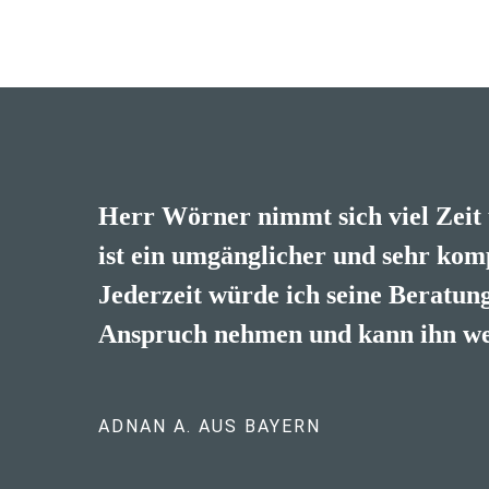
Herr Wörner nimmt sich viel Zeit
sehr netter, verständnisvoller, lus
ist ein umgänglicher und sehr kom
Berater. Würde ichm jedem empfe
Jederzeit würde ich seine Beratung
Anspruch nehmen und kann ihn we
ADNAN A. AUS BAYERN