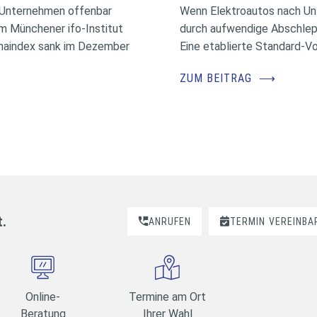
 Unternehmen offenbar
Wenn Elektroautos nach Unf
m Münchener ifo-Institut
durch aufwendige Abschlepp
imaindex sank im Dezember
Eine etablierte Standard-Vo
ZUM BEITRAG
⟶
t.
ANRUFEN
TERMIN
VEREINBA
Online-
Termine am Ort
Beratung
Ihrer Wahl