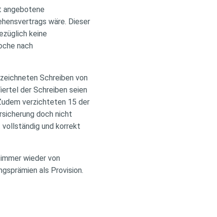
it angebotene
hensvertrags wäre. Dieser
ezüglich keine
Woche nach
zeichneten Schreiben von
iertel der Schreiben seien
 Zudem verzichteten 15 der
rsicherung doch nicht
 vollständig und korrekt
d immer wieder von
ngsprämien als Provision.