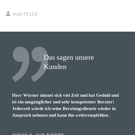
mak75520
Das sagen unsere
Kunden
Herr Wörner nimmt sich viel Zeit und hat Geduld und
sehr netter, verständnisvoller, lustiger, kompetenter
ist ein umgänglicher und sehr kompetenter Berater!
Berater. Würde ichm jedem empfehlen
Jederzeit würde ich seine Beratungsdienste wieder in
Anspruch nehmen und kann ihn weiterempfehlen.
ADNAN A. AUS BAYERN