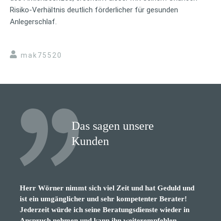
Risiko-Verhältnis deutlich förderlicher für gesunden
Anlegerschlaf.
mak75520
Das sagen unsere
Kunden
Herr Wörner nimmt sich viel Zeit und hat Geduld und
sehr netter, verständnisvoller, lustiger, kompetenter
ist ein umgänglicher und sehr kompetenter Berater!
Berater. Würde ichm jedem empfehlen
Jederzeit würde ich seine Beratungsdienste wieder in
Anspruch nehmen und kann ihn weiterempfehlen.